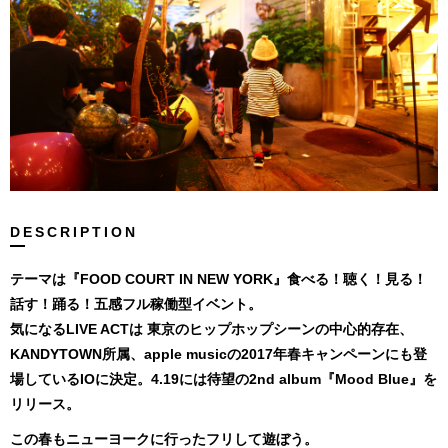
DESCRIPTION
テーマは『FOOD COURT IN NEW YORK』食べる！聴く！見る！
話す！踊る！五感フル稼
働型イベント。
気になるLIVE ACTは 東京のヒップホップシーンの中心的存
在、
KANDYTOWN所属、apple musicの2017年春キャンペーンにも登
場している
IOに決定。4.19には待望の2nd album『Mood Blue』を
リリース。
この春もニューヨークに行ったフリして遊ぼう。