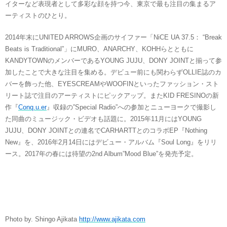
イターなど表現者として多彩な顔を持つ今、東京で最も注目の集まるア
ーティストのひとり。
2014年末にUNITED ARROWS企画のサイファー「NiCE UA 37.5： “Break
Beats is Traditional”」にMURO、ANARCHY、KOHHらとともに
KANDYTOWNのメンバーであるYOUNG JUJU、DONY JOINTと揃って参
加したことで大きな注目を集める。デビュー前にも関わらずOLLIE誌のカ
バーを飾った他、EYESCREAMやWOOFINといったファッション・スト
リート誌で注目のアーティストにピックアップ。またKID FRESINOの新
作『
Conq.u.er
』収録の”Special Radio”への参加とニューヨークで撮影し
た同曲のミュージック・ビデオも話題に。2015年11月にはYOUNG
JUJU、DONY JOINTとの連名でCARHARTTとのコラボEP『Nothing
New』を、2016年2月14日にはデビュー・アルバム『Soul Long』をリリ
ース。2017年の春には待望の2nd Album”Mood Blue”を発売予定。
Photo by. Shingo Ajikata
http://www.ajikata.com