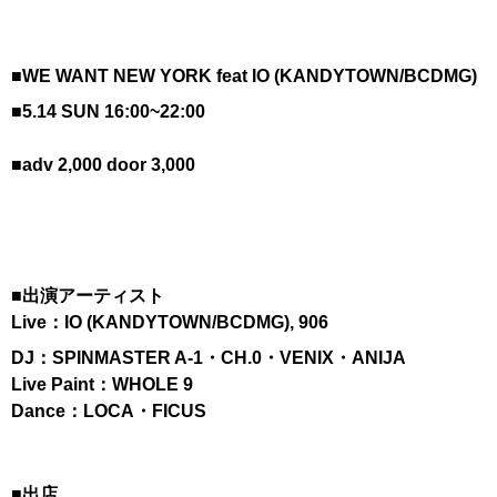
■WE WANT NEW YORK feat IO (KANDYTOWN/BCDMG)
■5.14 SUN 16:00~22:00
■adv 2,000 door 3,000
■出演アーティスト
Live：IO (KANDYTOWN/BCDMG), 906
DJ：SPINMASTER A-1・CH.0・VENIX・ANIJA
Live Paint：WHOLE 9
Dance：LOCA・FICUS
■出店