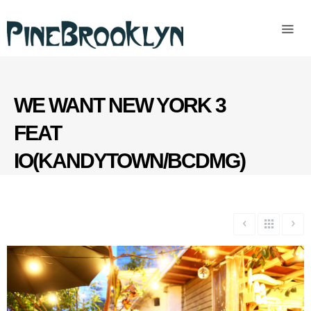
Home
News
Past
WE WANT NEW YORK 3
access
FEAT
IO(KANDYTOWN/BCDMG)