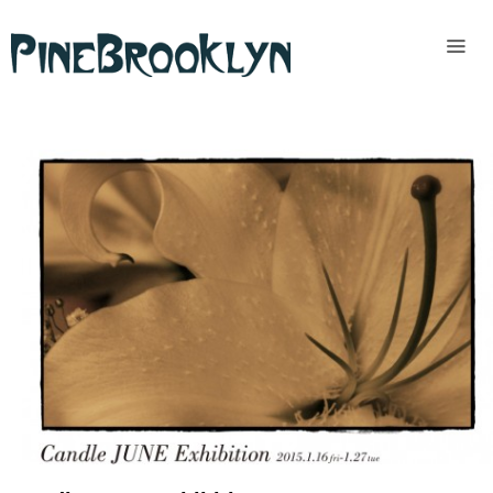
Home
News
Past
access
READ MORE