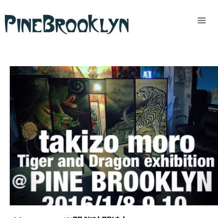
Home
News
Past
access
READ MORE