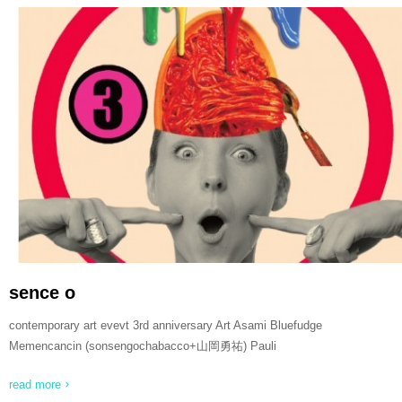
READ MORE
sence o
contemporary art evevt 3rd anniversary Art Asami Bluefudge
Memencancin (sonsengochabacco+山岡勇祐) Pauli
read more