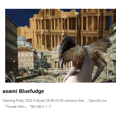
READ MORE
asami Bluefudge
Opening Party 2015.9.5(sat) 18:00-22:00 entrance free …Special Live
『Toma&-Shin-』 *投げ銭ライブ