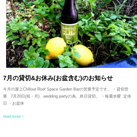
READ MORE
7月の貸切&お休み(お盆含む)のお知らせ
今月の屋上Chillout Roof Space Garden Barの営業予定です。 ・貸切営
業 7月20日(祝・月)…wedding partyの為、終日貸切。 ・毎週水曜 定休
日 ・お盆休
read more