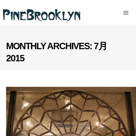
Home
News
Past
MONTHLY ARCHIVES:
7月
access
2015
READ MORE