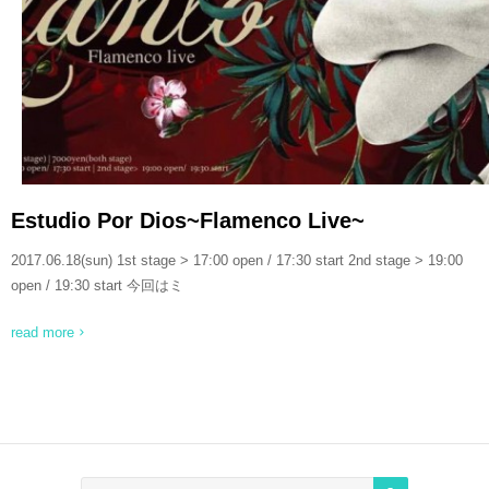
READ MORE
Estudio Por Dios~Flamenco Live~
2017.06.18(sun) 1st stage > 17:00 open / 17:30 start 2nd stage > 19:00
open / 19:30 start 今回はミ
read more