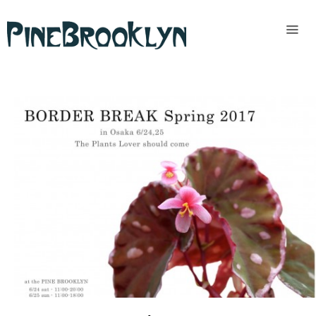
Home
News
Past
access
READ MORE