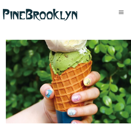
Home
News
Past
access
READ MORE