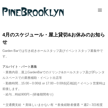
Home
News
4月のスケジュール・屋上貸切&お休みのお知ら
Past
せ
access
Garden Barでは引き続きホールスタッフ及びイベントスタッフ募集中で
す。
アルバイト・パート募集
・業務内容…屋上GardenBarでのドリンク&ホールスタッフ及び2Fレンタ
ルスペースでの業務補助・イベント出店等
・勤務時間…15:00～0:00頃 or 17:00～0:00頃(応相談)＊イベント営業時は
前後します。
・給与…時給900円～(研修期間有り)
＊交通費支給 ＊美味しいまかない有 ＊飲食経験者優遇 ＊週2～3日程度