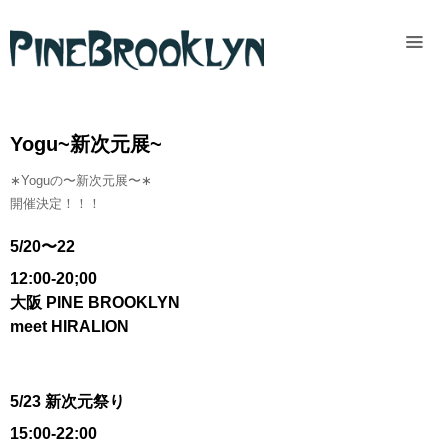
Home
News
Yogu~新次元展~
Past
∗Yoguの〜新次元展〜∗
access
開催決定！！！
5/20〜22
12:00-20;00
大阪 PINE BROOKLYN
meet HIRALION
5/23 新次元祭り
15:00-22:00