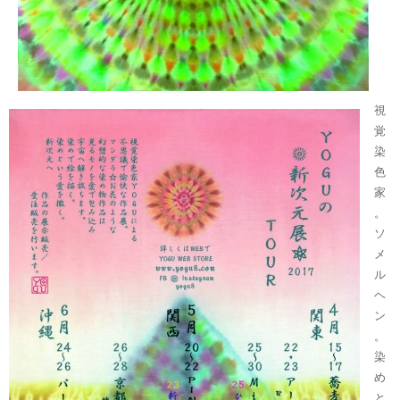
視
覚
染
色
家
。
ソ
メ
ル
ヘ
ン
。
染
め
と