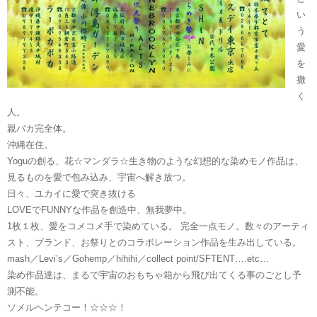
い
う
愛
を
撒
く
人。
親バカ完全体。
沖縄在住。
Yoguの創る、花☆マンダラ☆生き物のような幻想的な染めモノ作品は、
見るものを愛で包み込み、宇宙へ解き放つ。
日々、ユカイに愛で突き抜ける
LOVEでFUNNYな作品を創造中、無我夢中。
1枚１枚、愛をコメコメ手で染めている。 完全一点モノ。数々のアーティ
スト、ブランド、お祭りとのコラボレーション作品を生み出している。
mash／Levi’s／Gohemp／hihihi／collect point/SFTENT….etc…
染め作品達は、まるで宇宙のおもちゃ箱から飛び出てくる事のごとし予
測不能。
ソメルヘンテコー！☆☆☆！