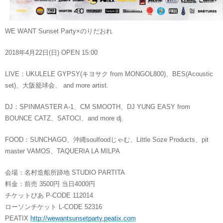
WE WANT Sunset Party×のりだおれ
2018年4月22日(日) OPEN 15:00
LIVE：UKULELE GYPSY(キヨサク from MONGOL800)、BES(Acoustic
set)、大阪籠球会、 and more artist.
DJ：SPINMASTER A-1、CM SMOOTH、DJ YUNG EASY from
BOUNCE CATZ、SATOCI、and more dj.
FOOD：SUNCHAGO、沖縄soulfoodじゃむ、Little Soze Products、pit
master VAMOS、TAQUERIA LA MILPA
会場：名村造船所跡地 STUDIO PARTITA
料金：前売 3500円 当日4000円
チケットぴあ P-CODE 112014
ローソンチケット L-CODE 52316
PEATIX
http://wewantsunsetparty.peatix.com