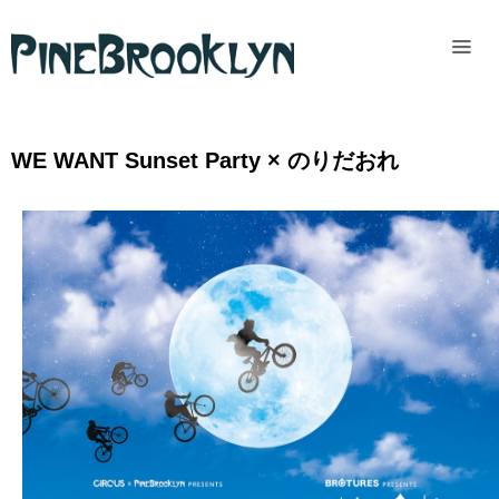
Home
News
WE WANT Sunset Party × のりだおれ
Past
access