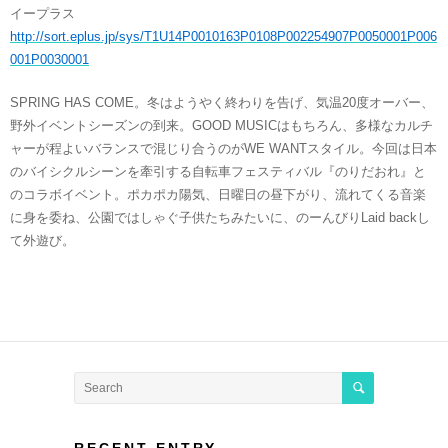
イープラス
http://sort.eplus.jp/sys/T1U14P0010163P0108P002254907P0050001P006
001P0030001
SPRING HAS COME。冬はようやく終わりを告げ、気温20度オーバー、
野外イベントシーズンの到来。GOOD MUSICはもちろん、多様なカルチ
ャーが程よいバランスで混じり合うのがWE WANTスタイル。今回は日本
のバイシクルシーンを牽引する自転車フェスティバル『のりだおれ』と
のコラボイベント。ポカポカ陽気、日曜日の昼下がり、流れてくる音楽
に身を委ね、公園ではしゃぐ子供たちみたいに、のーんびりLaid backし
て外遊び。
RECENT ENTRY