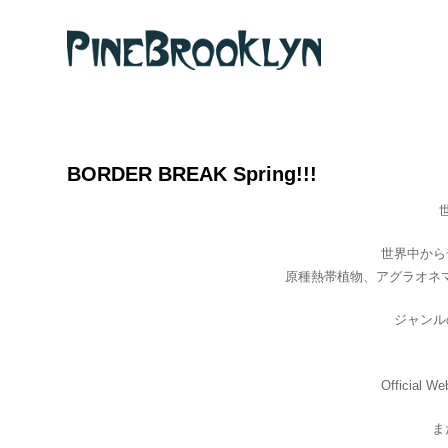
Home
News
Past
BORDER BREAK Spring!!!
access
世界中から
原種熱帯植物、アグラオネマ、
ジャンル
Official We
また