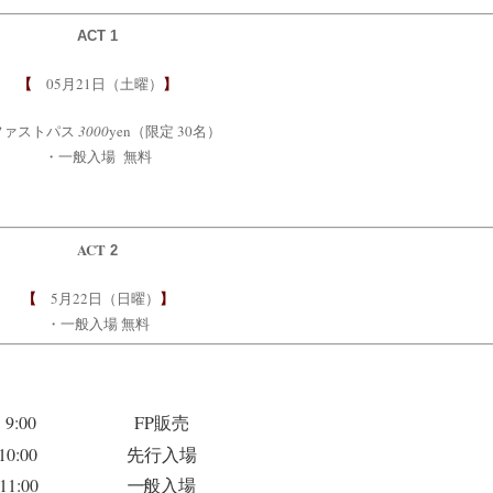
ACT 1
【
】
05月21日（土曜）
ファストパス
3000
yen
（限定 30名
）
・一般入場 無料
ACT
2
【
】
5月22日（日曜）
・一般入場 無料
9:00
FP
販売
10:00 先行入場
11:00
一
般入場