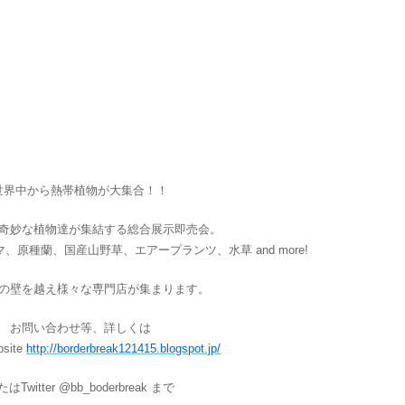
世界中から熱帯植物が大集合！！
奇妙な植物達が集結する総合展示即売会。
原種蘭、国産山野草、エアープランツ、水草 and more!
の壁を越え様々な専門店が集まります。
お問い合わせ等、詳しくは
bsite
http://borderbreak121415.blogspot.jp/
はTwitter @bb_boderbreak まで