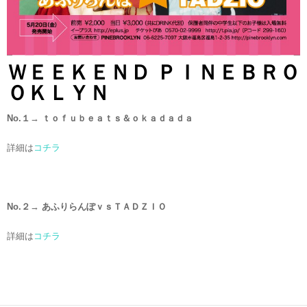
ＷＥＥＫＥＮＤ ＰＩＮＥＢＲＯ
ＯＫＬＹＮ
No.１
→
ｔｏｆｕｂｅａｔｓ＆ｏｋａｄａｄａ
詳細は
コチラ
No.２
→
あふりらんぽｖｓＴＡＤＺＩＯ
詳細は
コチラ