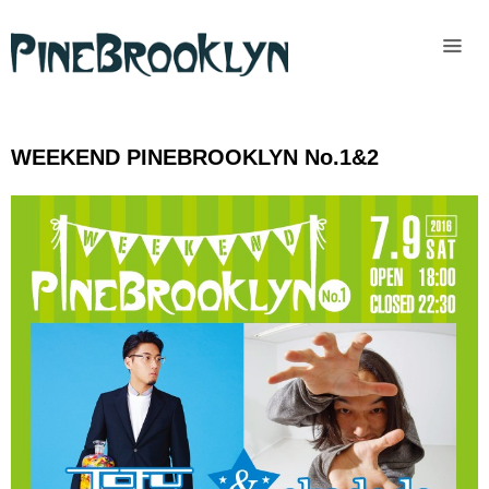
Home
News
WEEKEND PINEBROOKLYN No.1&2
Past
access