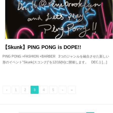
【Skunk】PING PONG is DOPE!!
PING PONG ×FASHION ×BARBER 3つのジャンルを融合させた新しい
形のイベント"Skunk(スコンク)"を12/16(fri)に開催します。 DEC.1 […]
‹
1
2
3
4
5
›
»