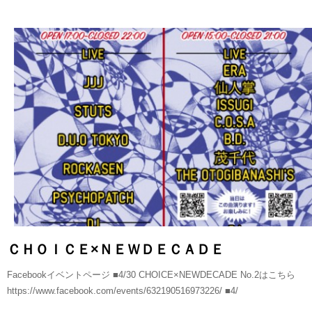
READ MORE
ＣＨＯＩＣＥ×ＮＥＷＤＥＣＡＤＥ
Facebookイベントページ ■4/30 CHOICE×NEWDECADE No.2はこちら
https://www.facebook.com/events/632190516973226/ ■4/