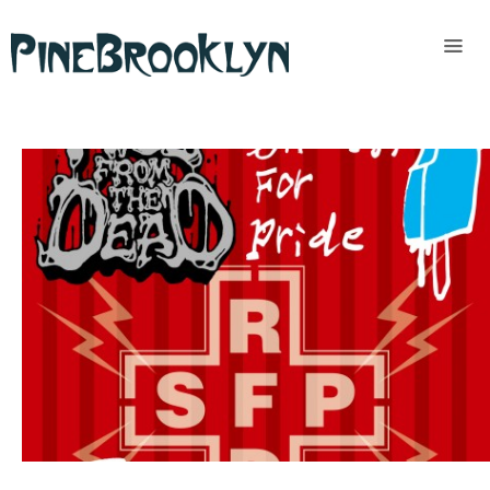
Home
News
Past
access
READ MORE