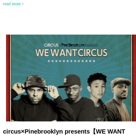
read more
READ MORE
circus×Pinebrooklyn presents【WE WANT