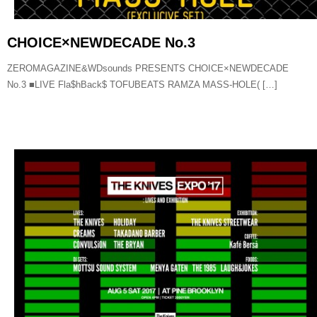
CHOICE×NEWDECADE No.3
ZEROMAGAZINE&WDsounds PRESENTS CHOICE×NEWDECADE
No.3 ■LIVE Fla$hBack$ TOFUBEATS RAMZA MASS-HOLE( […]
READ MORE