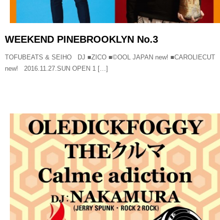
WEEKEND PINEBROOKLYN No.3
TOFUBEATS & SEIHO DJ ■ZICO ■©OOL JAPAN new! ■CAROLIECUT
new! 2016.11.27.SUN OPEN 1 […]
READ MORE