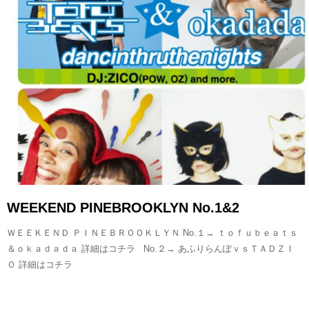
READ MORE
WEEKEND PINEBROOKLYN No.1&2
ＷＥＥＫＥＮＤ ＰＩＮＥＢＲＯＯＫＬＹＮ No.１→ ｔｏｆｕｂｅａｔｓ
＆ｏｋａｄａｄａ 詳細はコチラ No.２→ あふりらんぽｖｓＴＡＤＺＩ
Ｏ 詳細はコチラ