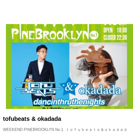
READ MORE
tofubeats & okadada
WEEKEND PINEBROOKLYN No.1 ｔｏｆｕｂｅａｔｓ＆ｏｋａｄａｄ