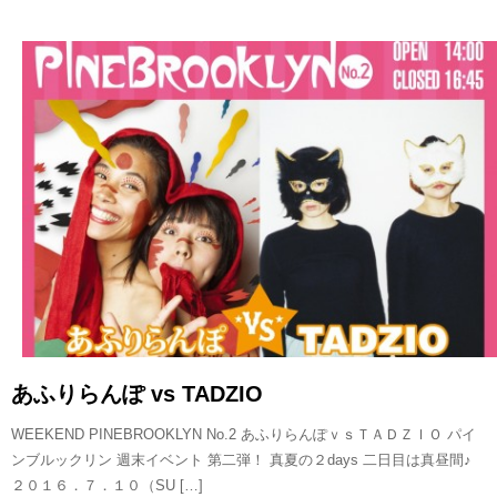
READ MORE
あふりらんぽ vs TADZIO
WEEKEND PINEBROOKLYN No.2 あふりらんぽｖｓＴＡＤＺＩＯ パイ
ンブルックリン 週末イベント 第二弾！ 真夏の２days 二日目は真昼間♪
２０１６．７．１０（SU […]