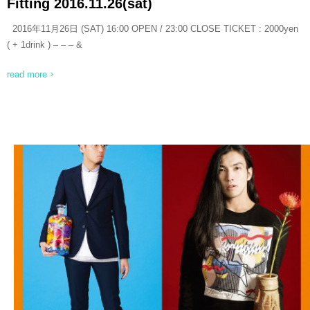
Fitting 2016.11.26(sat)
2016年11月26日 (SAT) 16:00 OPEN / 23:00 CLOSE TICKET : 2000yen
( + 1drink ) – – – &
read more
READ MORE