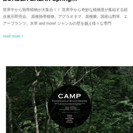
世界中から熱帯植物が大集合！！ 世界中から奇妙な植物達が集結する総
合展示即売会。 原種熱帯植物、アグラオネマ、原種蘭、国産山野草、エ
アープランツ、水草 and more! ジャンルの壁を越え様々な専門
read more
READ MORE