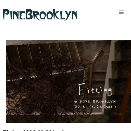
Home
News
Past
access
READ MORE