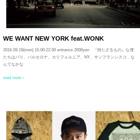
WE WANT NEW YORK feat.WONK
2016.09.19(mon) 15:00-22:00 entrance 2000yen 『持たざるもの』な僕
たちはパリ、バルセロナ、カリフォルニア、NY、サンフランシスコ…な
んてなかな
read more