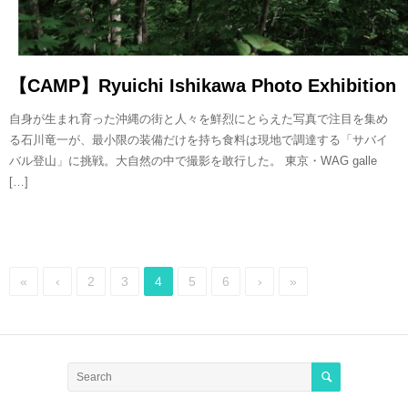
【CAMP】Ryuichi Ishikawa Photo Exhibition
自身が生まれ育った沖縄の街と人々を鮮烈にとらえた写真で注目を集め
る石川竜一が、最小限の装備だけを持ち食料は現地で調達する「サバイ
バル登山」に挑戦。大自然の中で撮影を敢行した。 東京・WAG galle
[…]
«
‹
2
3
4
5
6
›
»