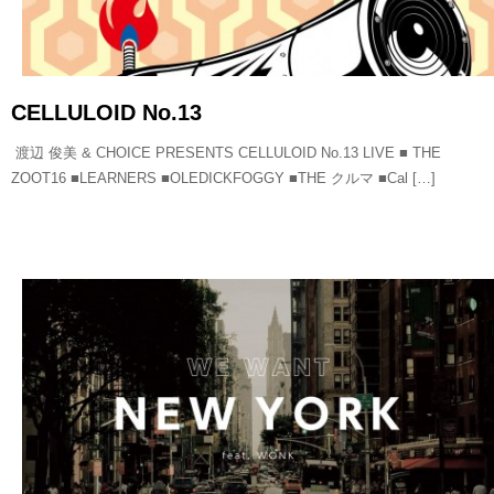
CELLULOID No.13
渡辺 俊美 & CHOICE PRESENTS CELLULOID No.13 LIVE ■ THE
ZOOT16 ■LEARNERS ■OLEDICKFOGGY ■THE クルマ ■Cal […]
READ MORE